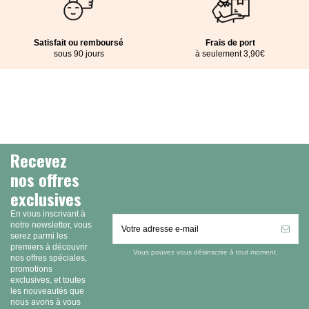
Satisfait ou remboursé
Frais de port
sous 90 jours
à seulement 3,90€
Recevez
nos offres
exclusives
En vous inscrivant à
notre newsletter, vous
serez parmi les
premiers à découvrir
Vous pouvez vous désinscrire à tout moment.
nos offres spéciales,
promotions
exclusives, et toutes
les nouveautés que
nous avons à vous