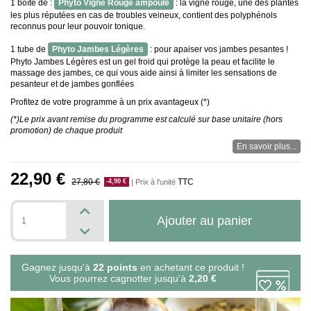
1 boîte de :
Phyto Vigne Rouge ampoule
: la vigne rouge, une des plantes
les plus réputées en cas de troubles veineux, contient des polyphénols
reconnus pour leur pouvoir tonique.
1 tube de
Phyto Jambes Légères
: pour apaiser vos jambes pesantes !
Phyto Jambes Légères est un gel froid qui protège la peau et facilite le
massage des jambes, ce qui vous aide ainsi à limiter les sensations de
pesanteur et de jambes gonflées
Profitez de votre programme à un prix avantageux (*)
(*)Le prix avant remise du programme est calculé sur base unitaire (hors
promotion) de chaque produit
En savoir plus...
22,90 €
27,80 €
TTC
| Prix à l'unité
-4,90 €
Ajouter au panier
Gagnez jusqu'à
22 points
en achetant ce produit !
Vous pourrez cagnotter jusqu'à
2,20 €