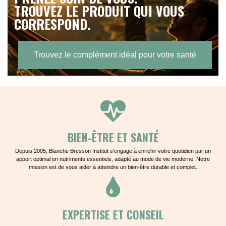
TROUVEZ LE PRODUIT QUI VOUS
CORRESPOND.
Trouvez le complément idéal pour votre santé
BIEN-ÊTRE ET SANTÉ
Depuis 2005, Blanche Bresson Institut s'engage à enrichir votre quotidien par un
apport optimal en nutriments essentiels, adapté au mode de vie moderne. Notre
mission est de vous aider à atteindre un bien-être durable et complet.
EXPERTISE ET CONSEIL